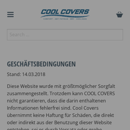
Skip
to
content
The original anti-fatigue
Search
Cool Covers
motorcycle seat cover
for:
GESCHÄFTSBEDINGUNGEN
Stand: 14.03.2018
Diese Website wurde mit größtmöglicher Sorgfalt
zusammengestellt. Trotzdem kann COOL COVERS
nicht garantieren, dass die darin enthaltenen
Informationen fehlerfrei sind
. Cool Covers
übernimmt keine Haftung für Schäden, die direkt
oder indirekt aus der Benutzung dieser Website
entstehen, sei es durch Vorsatz oder grobe